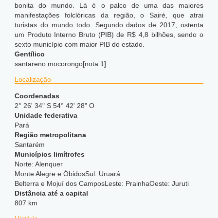
bonita do mundo. Lá é o palco de uma das maiores
manifestações folclóricas da região, o Sairé, que atrai
turistas do mundo todo.
Segundo dados de 2017, ostenta
um Produto Interno Bruto (PIB) de R$ 4,8 bilhões,
sendo o
sexto município com maior PIB do estado.
Gentílico
santareno mocorongo[nota 1]
Localização
Coordenadas
2° 26' 34" S 54° 42' 28" O
Unidade federativa
Pará
Região metropolitana
Santarém
Municípios limítrofes
Norte: Alenquer
Monte Alegre e ÓbidosSul: Uruará
Belterra e Mojuí dos CamposLeste: PrainhaOeste: Juruti
Distância até a capital
807 km