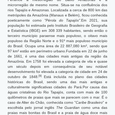
microrregião de mesmo nome. Situa-se na confluência dos
rios Tapajós e Amazonas. Localizada a cerca de 800 km das
metrópoles da Amazônia (Manaus e Belém), ficou conhecida
poeticamente como
"Pérola do Tapajós"
.Em 2021, sua
população foi estimada pelo Instituto Brasileiro de Geografia
e Estatística (IBGE) em 308 339 habitantes, sendo então o
terceiro município paraense mais populoso, o oitavo mais
populoso da Região Norte e o 91º mais populoso município
do Brasil.
Ocupa uma área de 22 887,080 km², sendo que
97 km² estão em perímetro urbano.
Fundada em 22 de junho
de 1661, é uma das cidades mais antigas da região da
Amazônia. Em 1758 foi elevada a categoria de vila e quase
um século depois em consequência de seu notável
desenvolvimento foi elevada a categoria de cidade em 24 de
[9]
outubro de 1848.
Está incluída no plano das cidades
históricas do Brasil, sendo uma das mais antigas e
culturalmente significativas cidades do Pará.Por causa das
águas cristalinas do Rio Tapajós, conta com mais de 100
quilômetros de praias que mais se parecem com o mar. É o
caso de Alter do Chão, conhecida como "
Caribe Brasileiro
" e
escolhida pelo jornal inglês
The Guardian
como uma das
praias mais bonitas do Brasil e a praia de água doce mais