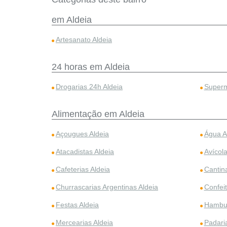
em Aldeia
Artesanato Aldeia
24 horas em Aldeia
Drogarias 24h Aldeia
Superm
Alimentação em Aldeia
Açougues Aldeia
Água A
Atacadistas Aldeia
Avícola
Cafeterias Aldeia
Cantin
Churrascarias Argentinas Aldeia
Confeit
Festas Aldeia
Hambur
Mercearias Aldeia
Padari