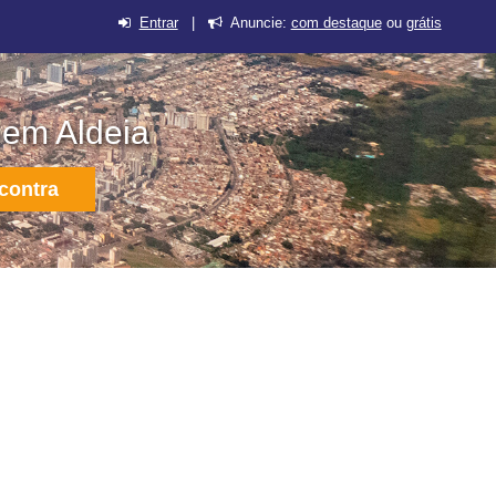
Entrar
|
Anuncie:
com destaque
ou
grátis
 em Aldeia
contra