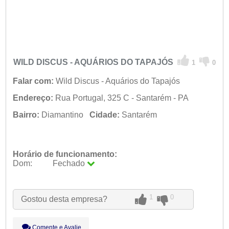
WILD DISCUS - AQUÁRIOS DO TAPAJÓS
1
0
Falar com:
Wild Discus - Aquários do Tapajós
Endereço:
Rua Portugal, 325 C - Santarém - PA
Bairro:
Diamantino
Cidade:
Santarém
Horário de funcionamento:
Dom:
Fechado
Seg:
09:00 - 18:00
Ter:
09:00 - 18:00
Qua:
09:00 - 18:00
1
0
Gostou desta empresa?
Qui:
09:00 - 18:00
Sex:
09:00 - 18:00
Sáb:
Fechado
Comente e Avalie