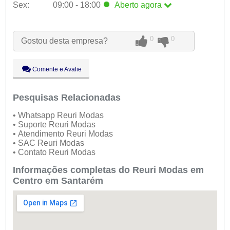
Sex:
09:00 - 18:00
Aberto
agora
Seg:
09:00 - 18:00
Ter:
09:00 - 18:00
Qua:
09:00 - 18:00
0
0
Gostou desta empresa?
Qui:
09:00 - 18:00
Sex:
09:00 - 18:00
Aberto
agora
Sáb:
Fechado
Comente e Avalie
Dom:
Fechado
Pesquisas Relacionadas
• Whatsapp Reuri Modas
• Suporte Reuri Modas
• Atendimento Reuri Modas
• SAC Reuri Modas
• Contato Reuri Modas
Informações completas do Reuri Modas em
Centro em Santarém