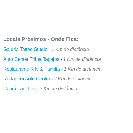
Locais Próximos - Onde Fica:
Galeria Tattoo Studio
-
1 Km de distância
Auto Center Trilha Tapajós
-
1 Km de distância
Restaurante R N & Familia
-
1 Km de distância
Rodagem Auto Center
-
2 Km de distância
Ceará Lanches
-
2 Km de distância