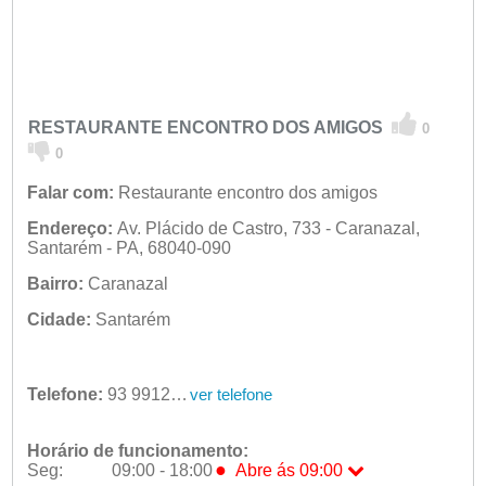
RESTAURANTE ENCONTRO DOS AMIGOS
0
0
Falar com:
Restaurante encontro dos amigos
Endereço:
Av. Plácido de Castro, 733 - Caranazal,
Santarém - PA, 68040-090
Bairro:
Caranazal
Cidade:
Santarém
Telefone:
93 99125-5333
ver telefone
Horário de funcionamento:
●
Seg:
09:00 - 18:00
Abre ás 09:00