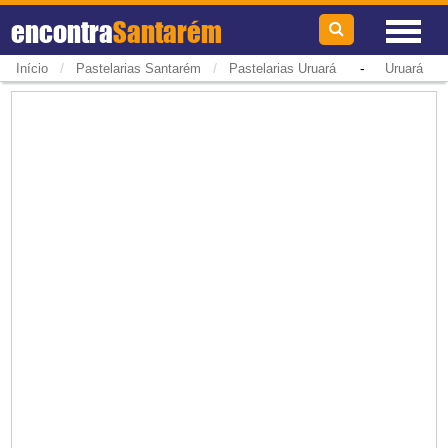
encontra
Santarém
/
/
-
Início
Pastelarias Santarém
Pastelarias Uruará
Uruará