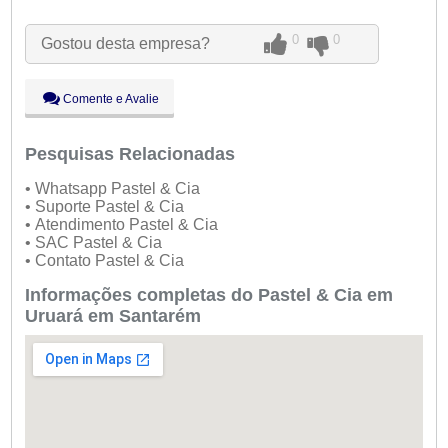
Ter:
09:00 - 18:00
Qua:
09:00 - 18:00
0
0
Gostou desta empresa?
Qui:
09:00 - 18:00
Sex:
09:00 - 18:00
Aberto
agora
Sáb:
Fechado
Comente e Avalie
Dom:
Fechado
Pesquisas Relacionadas
• Whatsapp Pastel & Cia
• Suporte Pastel & Cia
• Atendimento Pastel & Cia
• SAC Pastel & Cia
• Contato Pastel & Cia
Informações completas do Pastel & Cia em
Uruará em Santarém