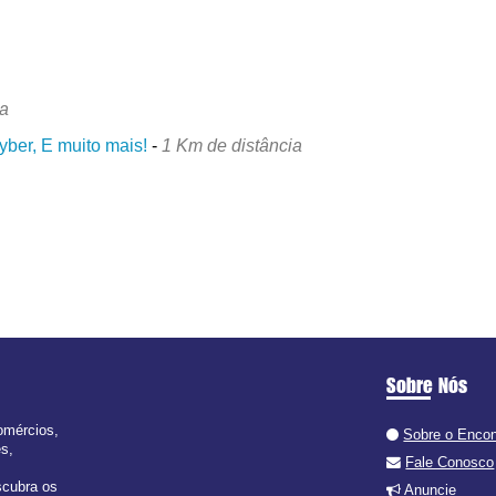
ia
ber, E muito mais!
-
1 Km de distância
Sobre Nós
omércios,
Sobre o Enco
es,
Fale Conosco
scubra os
Anuncie