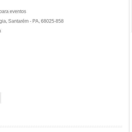
para eventos
égia, Santarém - PA, 68025-858
ém