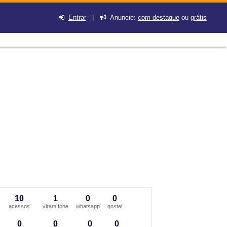
Entrar
|
Anuncie:
com destaque
ou
grátis
10
1
0
0
acessos
viram fone
whatsapp
gostei
0
0
0
0