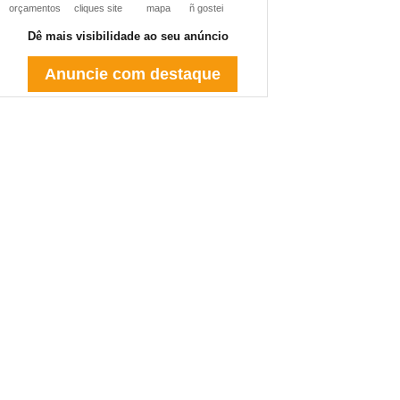
orçamentos
cliques site
mapa
ñ gostei
Dê mais visibilidade ao seu anúncio
Anuncie com destaque