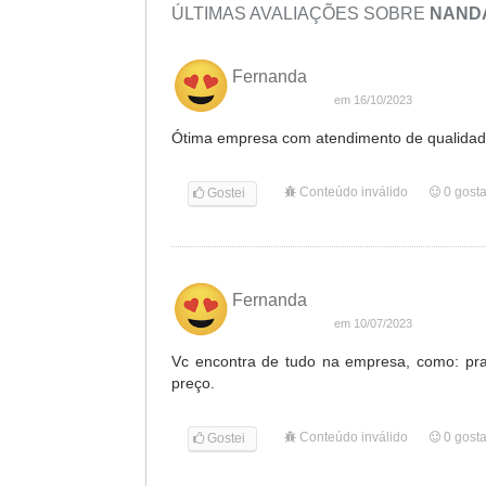
ÚLTIMAS AVALIAÇÕES SOBRE
NAND
Fernanda
em 16/10/2023
Ótima empresa com atendimento de qualida
Conteúdo inválido
0
gost
Gostei
Fernanda
em 10/07/2023
Vc encontra de tudo na empresa, como: prat
preço.
Conteúdo inválido
0
gost
Gostei