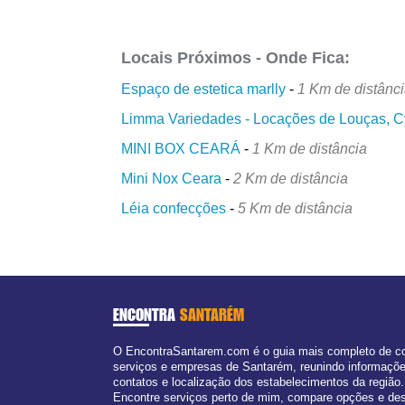
Locais Próximos - Onde Fica:
Espaço de estetica marlly
-
1 Km de distânc
Limma Variedades - Locações de Louças, Cy
MINI BOX CEARÁ
-
1 Km de distância
Mini Nox Ceara
-
2 Km de distância
Léia confecções
-
5 Km de distância
ENCONTRA
SANTARÉM
O EncontraSantarem.com é o guia mais completo de c
serviços e empresas de Santarém, reunindo informaçõ
contatos e localização dos estabelecimentos da região.
Encontre serviços perto de mim, compare opções e de