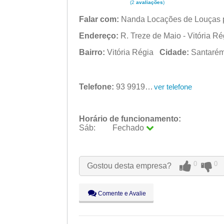
(2
avaliações
)
Falar com:
Nanda Locações de Louças 
Endereço:
R. Treze de Maio - Vitória R
Bairro:
Vitória Régia
Cidade:
Santar
Telefone:
93 99199-0156
ver telefone
Horário de funcionamento:
Sáb:
Fechado
Seg:
09:00 - 18:00
Ter:
09:00 - 18:00
Qua:
09:00 - 18:00
0
0
Gostou desta empresa?
Qui:
09:00 - 18:00
Sex:
09:00 - 18:00
Sáb:
Fechado
Comente e Avalie
Dom:
Fechado