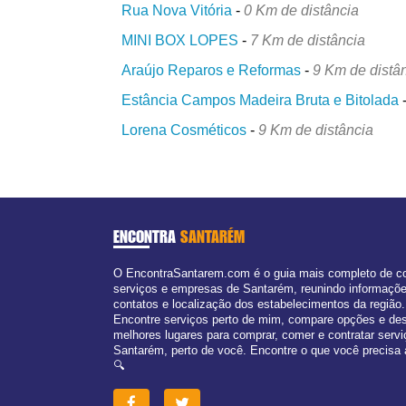
Rua Nova Vitória
-
0 Km de distância
MINI BOX LOPES
-
7 Km de distância
Araújo Reparos e Reformas
-
9 Km de distâ
Estância Campos Madeira Bruta e Bitolada
Lorena Cosméticos
-
9 Km de distância
ENCONTRA
SANTARÉM
O EncontraSantarem.com é o guia mais completo de c
serviços e empresas de Santarém, reunindo informaçõ
contatos e localização dos estabelecimentos da região.
Encontre serviços perto de mim, compare opções e de
melhores lugares para comprar, comer e contratar serv
Santarém, perto de você. Encontre o que você precisa 
🔍