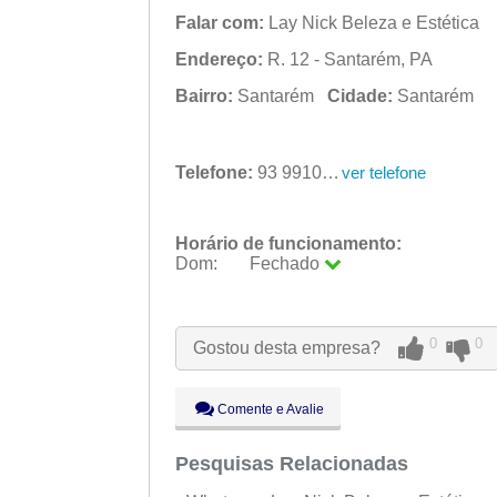
Falar com:
Lay Nick Beleza e Estética
Endereço:
R. 12 - Santarém, PA
Bairro:
Santarém
Cidade:
Santarém
Telefone:
93 99102-3646
ver telefone
Horário de funcionamento:
Dom:
Fechado
Seg:
09:00 - 18:00
Ter:
09:00 - 18:00
Qua:
09:00 - 18:00
0
0
Gostou desta empresa?
Qui:
09:00 - 18:00
Sex:
09:00 - 18:00
Sáb:
Fechado
Comente e Avalie
Dom:
Fechado
Pesquisas Relacionadas