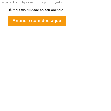
orçamentos
cliques site
mapa
ñ gostei
Dê mais visibilidade ao seu anúncio
Anuncie com destaque