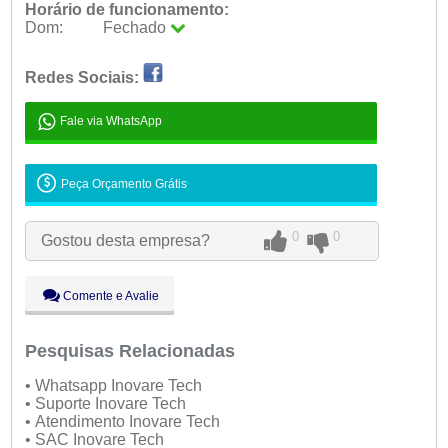
Horário de funcionamento:
Dom:
Fechado
Seg:
09:00 - 18:00
Ter:
09:00 - 18:00
Redes Sociais:
Qua:
09:00 - 18:00
Qui:
09:00 - 18:00
Fale via WhatsApp
Sex:
09:00 - 18:00
Sáb:
Fechado
Dom:
Fechado
Peça Orçamento Grátis
0
0
Gostou desta empresa?
Comente e Avalie
Pesquisas Relacionadas
• Whatsapp Inovare Tech
• Suporte Inovare Tech
• Atendimento Inovare Tech
• SAC Inovare Tech