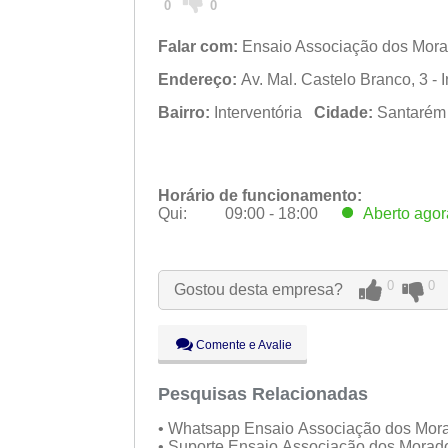
0
0
Falar com:
Ensaio Associação dos Morad
Endereço:
Av. Mal. Castelo Branco, 3 - 
Bairro:
Interventória
Cidade:
Santaré
Horário de funcionamento:
Qui:
09:00 - 18:00
Aberto
agor
Seg:
09:00 - 18:00
Ter:
09:00 - 18:00
Qua:
09:00 - 18:00
0
0
Gostou desta empresa?
Qui:
09:00 - 18:00
Aberto
agor
Sex:
09:00 - 18:00
Sáb:
Fechado
Comente e Avalie
Dom:
Fechado
Pesquisas Relacionadas
• Whatsapp Ensaio Associação dos Mora
• Suporte Ensaio Associação dos Morado