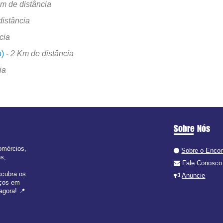
m de distância
distância
cia
o)
-
2 Km de distância
ia
Sobre Nós
omércios,
Sobre o Enco
es,
Fale Conosco
scubra os
Anuncie
iços em
agora! 📍