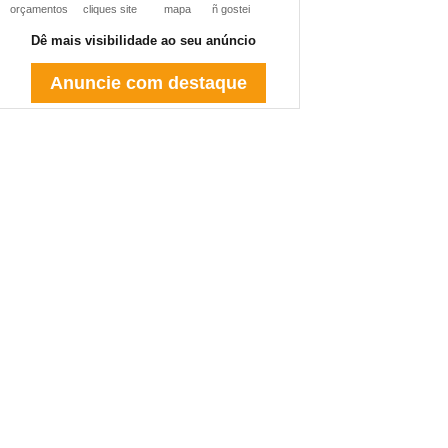
orçamentos
cliques site
mapa
ñ gostei
Dê mais visibilidade ao seu anúncio
Anuncie com destaque