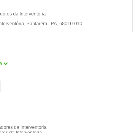
ores da Interventoria
Interventória, Santarém - PA, 68010-010
m
a
a
dores da Interventoria
res da Interventoria