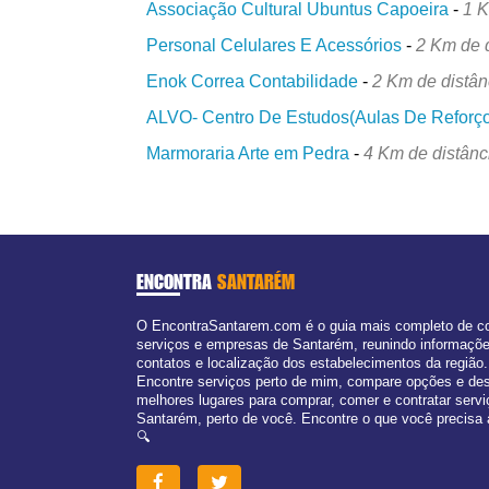
Associação Cultural Ubuntus Capoeira
-
1 K
Personal Celulares E Acessórios
-
2 Km de 
Enok Correa Contabilidade
-
2 Km de distân
ALVO- Centro De Estudos(Aulas De Reforç
Marmoraria Arte em Pedra
-
4 Km de distânc
ENCONTRA
SANTARÉM
O EncontraSantarem.com é o guia mais completo de c
serviços e empresas de Santarém, reunindo informaçõ
contatos e localização dos estabelecimentos da região.
Encontre serviços perto de mim, compare opções e de
melhores lugares para comprar, comer e contratar serv
Santarém, perto de você. Encontre o que você precisa 
🔍