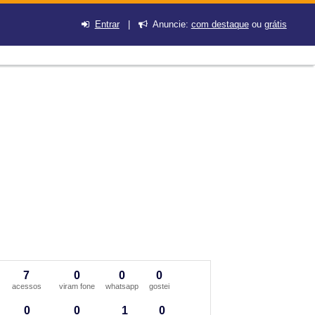
Entrar
|
Anuncie:
com destaque
ou
grátis
7
0
0
0
acessos
viram fone
whatsapp
gostei
0
0
1
0