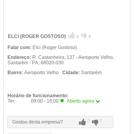
ELCI (ROGER GOSTOSO)
0
0
Falar com:
Elci (Roger Gostoso)
Endereço:
R. Castanheira, 137 - Aeroporto Velho,
Santarém - PA, 68020-030
Bairro:
Aeroporto Velho
Cidade:
Santarém
Horário de funcionamento:
Ter:
09:00 - 18:00
Aberto
agora
Seg:
09:00 - 18:00
Ter:
09:00 - 18:00
Aberto
agora
Qua:
09:00 - 18:00
0
0
Gostou desta empresa?
Qui:
09:00 - 18:00
Sex:
09:00 - 18:00