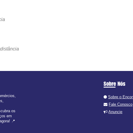
cia
distância
Sobre Nós
omércios,
Sobre o Enco
es,
Fale Conosco
scubra os
Anuncie
iços em
agora! 📍