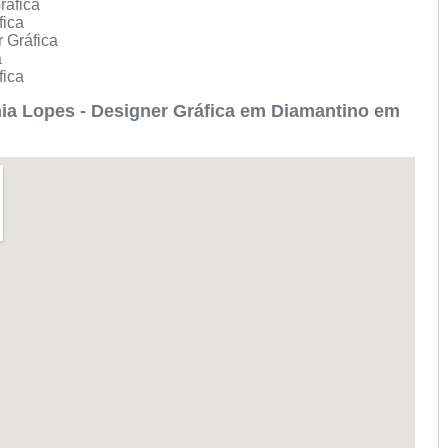
ráfica
fica
r Gráfica
a
fica
ia Lopes - Designer Gráfica em Diamantino em