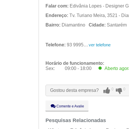
Falar com:
Edivânia Lopes - Designer G
Endereço:
Tv. Turiano Meira, 3521 - Di
Bairro:
Diamantino
Cidade:
Santaré
Telefone:
93 99954-4888
ver telefone
Horário de funcionamento:
Sex:
09:00 - 18:00
Aberto
agor
Seg:
09:00 - 18:00
Ter:
09:00 - 18:00
Qua:
09:00 - 18:00
0
0
Gostou desta empresa?
Qui:
09:00 - 18:00
Sex:
09:00 - 18:00
Aberto
agor
Sáb:
Fechado
Comente e Avalie
Dom:
Fechado
Pesquisas Relacionadas