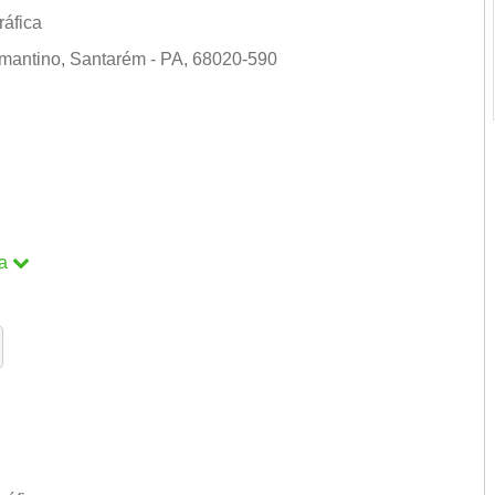
ráfica
amantino, Santarém - PA, 68020-590
m
a
a