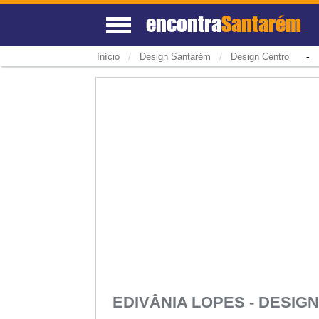
encontra
Santarém
/
/
Início
Design Santarém
Design Centro
EDIVÂNIA LOPES - DESI