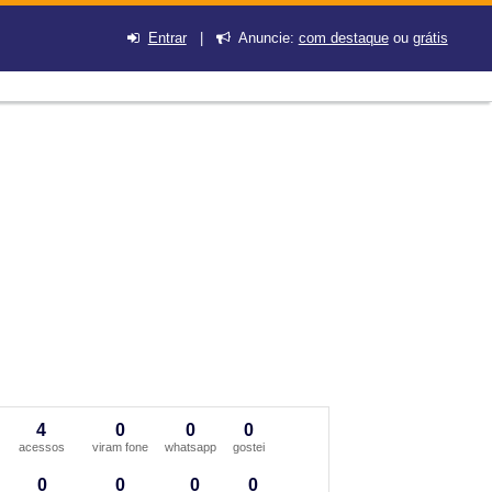
Entrar
|
Anuncie:
com destaque
ou
grátis
4
0
0
0
acessos
viram fone
whatsapp
gostei
0
0
0
0