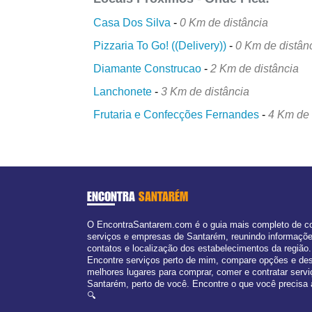
Casa Dos Silva
-
0 Km de distância
Pizzaria To Go! ((Delivery))
-
0 Km de distân
Diamante Construcao
-
2 Km de distância
Lanchonete
-
3 Km de distância
Frutaria e Confecções Fernandes
-
4 Km de 
ENCONTRA
SANTARÉM
O EncontraSantarem.com é o guia mais completo de c
serviços e empresas de Santarém, reunindo informaçõ
contatos e localização dos estabelecimentos da região.
Encontre serviços perto de mim, compare opções e de
melhores lugares para comprar, comer e contratar serv
Santarém, perto de você. Encontre o que você precisa 
🔍