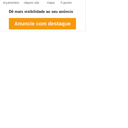
orçamentos
cliques site
mapa
ñ gostei
Dê mais visibilidade ao seu anúncio
Anuncie com destaque