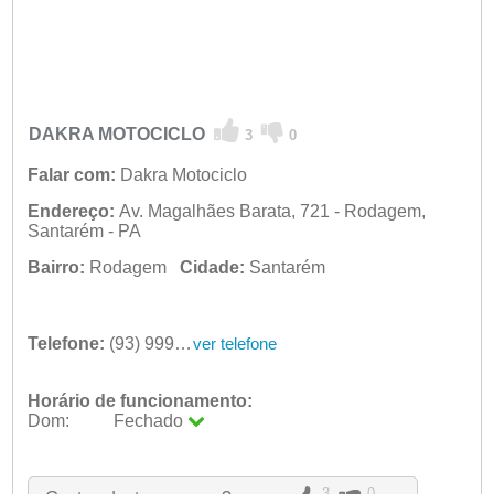
DAKRA MOTOCICLO
3
0
Falar com:
Dakra Motociclo
Endereço:
Av. Magalhães Barata, 721 - Rodagem,
Santarém - PA
Bairro:
Rodagem
Cidade:
Santarém
Telefone:
(93) 9997-8141
ver telefone
Horário de funcionamento:
Dom:
Fechado
Seg:
09:00 - 18:00
Ter:
09:00 - 18:00
Qua:
09:00 - 18:00
3
0