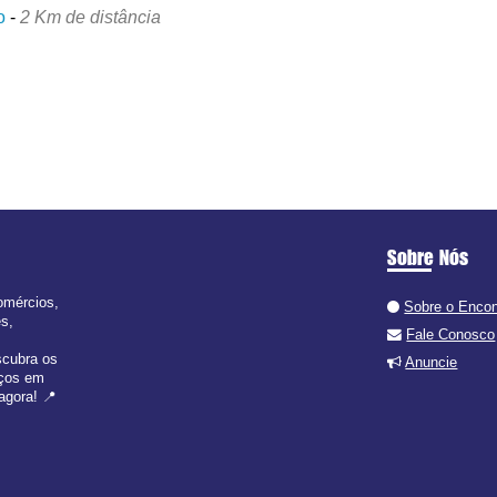
o
-
2 Km de distância
Sobre Nós
omércios,
Sobre o Enco
es,
Fale Conosco
scubra os
Anuncie
iços em
agora! 📍