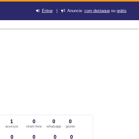
Entrar
|
Anuncie:
com destaque
ou
grátis
1
0
0
0
acessos
viram fone
whatsapp
gostei
0
0
0
0