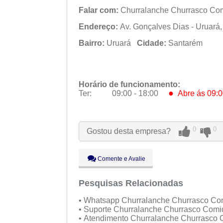
Falar com:
Churralanche Churrasco Co
Endereço:
Av. Gonçalves Dias - Uruará
Bairro:
Uruará
Cidade:
Santarém
Horário de funcionamento:
●
Ter:
09:00 - 18:00
Abre ás 09:0
Seg:
09:00 - 18:00
●
Ter:
09:00 - 18:00
Abre ás 09:0
Qua:
09:00 - 18:00
0
0
Gostou desta empresa?
Qui:
09:00 - 18:00
Sex:
09:00 - 18:00
Sáb:
Fechado
Comente e Avalie
Dom:
Fechado
Pesquisas Relacionadas
• Whatsapp Churralanche Churrasco Co
• Suporte Churralanche Churrasco Com
• Atendimento Churralanche Churrasco