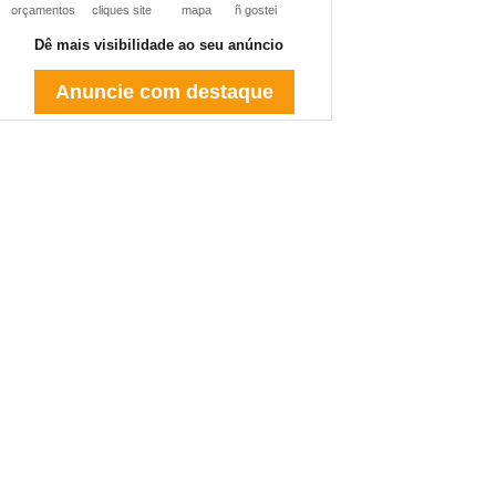
orçamentos
cliques site
mapa
ñ gostei
Dê mais visibilidade ao seu anúncio
Anuncie com destaque