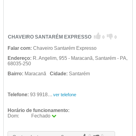
CHAVEIRO SANTARÉM EXPRESSO
0
0
Falar com:
Chaveiro Santarém Expresso
Endereço:
R. Angelim, 955 - Maracanã, Santarém - PA,
68035-250
Bairro:
Maracanã
Cidade:
Santarém
Telefone:
93 99184-2877
ver telefone
Horário de funcionamento:
Dom:
Fechado
Seg:
09:00 - 18:00
Ter:
09:00 - 18:00
Qua:
09:00 - 18:00
0
0