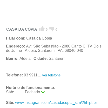
CASA DA CÓPIA
0
0
Falar com:
Casa da Cópia
Endereço:
Av.: São Sebastião - 2080 Canto C, Tv. Dois
de Junho - Aldeia, Santarém - PA, 68040-040
Bairro:
Aldeia
Cidade:
Santarém
Telefone:
93 99114-6896
ver telefone
Horário de funcionamento:
Sáb:
Fechado
Seg:
09:00 - 18:00
Ter:
Site:
www.instagram.com/casadacopia_stm/?hl=pt-br
09:00 - 18:00
Qua:
09:00 - 18:00