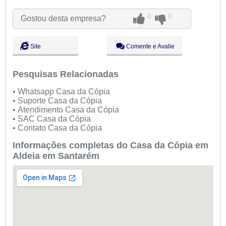
Qui:
09:00 - 18:00
Sex:
09:00 - 18:00
0
0
Gostou desta empresa?
Sáb:
Fechado
Dom:
Fechado
Site
Comente e Avalie
Pesquisas Relacionadas
• Whatsapp Casa da Cópia
• Suporte Casa da Cópia
• Atendimento Casa da Cópia
• SAC Casa da Cópia
• Contato Casa da Cópia
Informações completas do Casa da Cópia em
Aldeia em Santarém