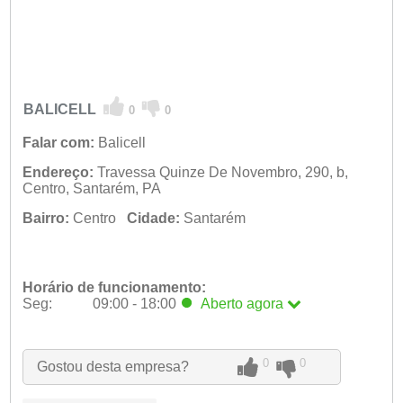
BALICELL
0
0
Falar com:
Balicell
Endereço:
Travessa Quinze De Novembro, 290, b,
Centro, Santarém, PA
Bairro:
Centro
Cidade:
Santarém
Horário de funcionamento:
Seg:
09:00 - 18:00
Aberto
agora
Seg:
09:00 - 18:00
Aberto
agora
Ter:
09:00 - 18:00
Qua:
09:00 - 18:00
0
0
Gostou desta empresa?
Qui:
09:00 - 18:00
Sex:
09:00 - 18:00