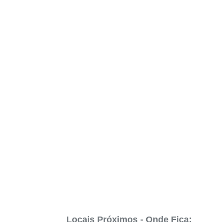
Locais Próximos - Onde Fica: