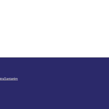
ntraSantarém