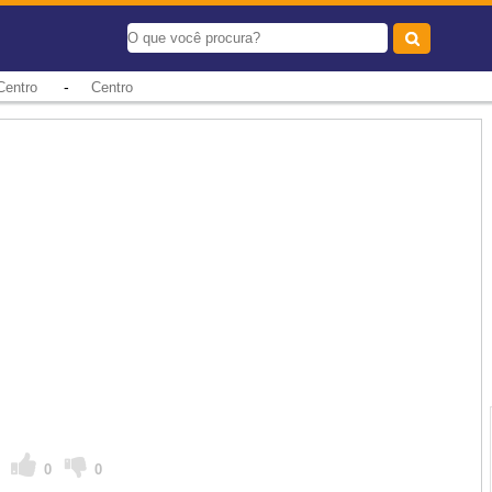
-
Centro
Centro
A
0
0