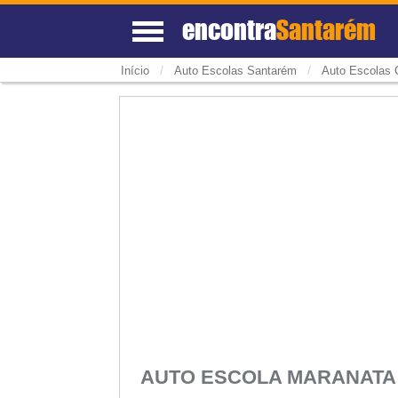
encontra
Santarém
/
/
Início
Auto Escolas Santarém
Auto Escolas 
AUTO ESCOLA MARANAT