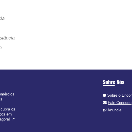
cia
stância
a
Sobre Nós
omércios,
Sobre o Enco
es,
Fale Conosco
scubra os
Anuncie
iços em
agora! 📍