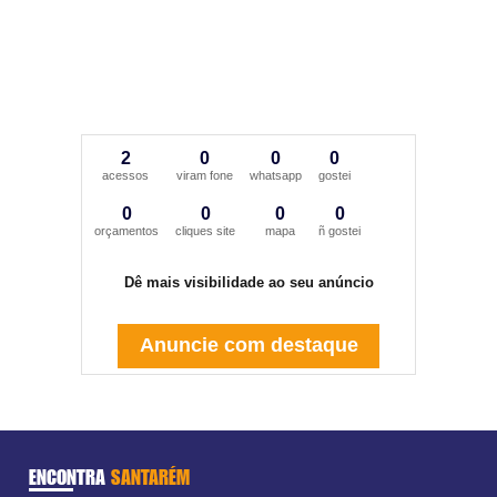
2
0
0
0
acessos
viram fone
whatsapp
gostei
0
0
0
0
orçamentos
cliques site
mapa
ñ gostei
Dê mais visibilidade ao seu anúncio
Anuncie com destaque
ENCONTRA
SANTARÉM