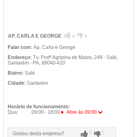
AP. CARLA E GEORGE
0
0
Falar com:
Ap. Carla e George
Endereço:
Tv. Profª Agripina de Matos, 249 - Salé,
Santarém - PA, 68040-410
Bairro:
Salé
Cidade:
Santarém
Horário de funcionamento:
●
Qua:
09:00 - 18:00
Abre ás 09:00
Seg:
09:00 - 18:00
Ter:
09:00 - 18:00
●
Qua:
09:00 - 18:00
Abre ás 09:00
0
0
Gostou desta empresa?
Qui:
09:00 - 18:00