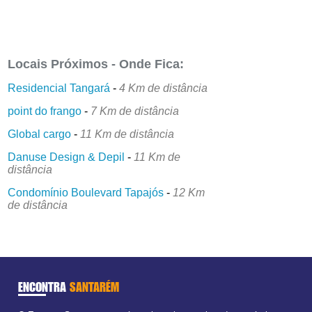
Locais Próximos - Onde Fica:
Residencial Tangará
-
4 Km de distância
point do frango
-
7 Km de distância
Global cargo
-
11 Km de distância
Danuse Design & Depil
-
11 Km de
distância
Condomínio Boulevard Tapajós
-
12 Km
de distância
ENCONTRA
SANTARÉM