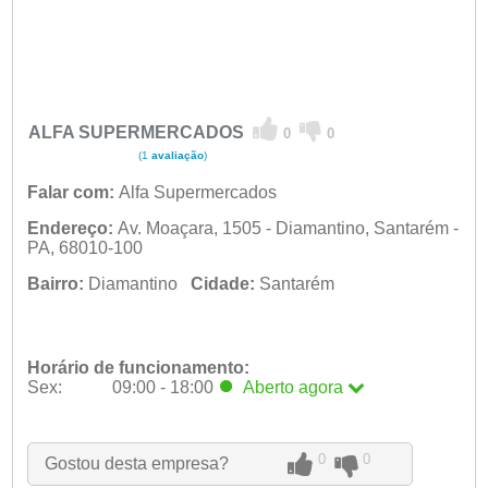
ALFA SUPERMERCADOS
0
0
(1
avaliação
)
Falar com:
Alfa Supermercados
Endereço:
Av. Moaçara, 1505 - Diamantino, Santarém -
PA, 68010-100
Bairro:
Diamantino
Cidade:
Santarém
Horário de funcionamento:
Sex:
09:00 - 18:00
Aberto
agora
Seg:
09:00 - 18:00
Ter:
09:00 - 18:00
Qua:
09:00 - 18:00
0
0
Gostou desta empresa?
Qui:
09:00 - 18:00