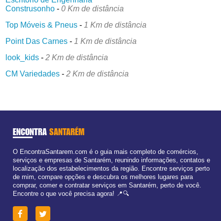
Construsonho
-
0 Km de distância
Top Móveis & Pneus
-
1 Km de distância
Point Das Carnes
-
1 Km de distância
look_kids
-
2 Km de distância
CM Variedades
-
2 Km de distância
ENCONTRA
SANTARÉM
O EncontraSantarem.com é o guia mais completo de comércios,
serviços e empresas de Santarém, reunindo informações, contatos e
localização dos estabelecimentos da região. Encontre serviços perto
de mim, compare opções e descubra os melhores lugares para
comprar, comer e contratar serviços em Santarém, perto de você.
Encontre o que você precisa agora! 📍🔍