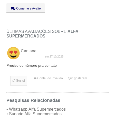
Sex:
09:00 - 18:00
Aberto
agora
Sáb:
Fechado
Comente e Avalie
Dom:
Fechado
ÚLTIMAS AVALIAÇÕES SOBRE
ALFA
SUPERMERCADOS
Carliane
em 27/10/2025
Preciso de número pra contato
Conteúdo inválido
0
gostaram
Gostei
Pesquisas Relacionadas
• Whatsapp Alfa Supermercados
• Suporte Alfa Supermercados