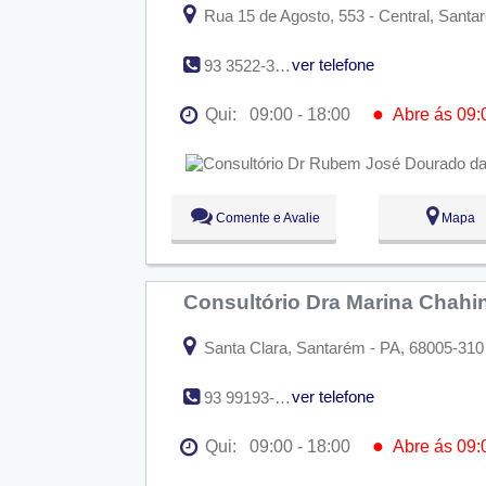
Rua 15 de Agosto, 553 - Central, Santa
ver telefone
93 3522-3265
●
Qui:
09:00 - 18:00
Abre ás 09:
Seg:
09:00 - 18:00
Ter:
09:00 - 18:00
Qua:
09:00 - 18:00
●
Qui:
09:00 - 18:00
Abre ás 09
Comente e Avalie
Mapa
Sex:
09:00 - 18:00
Sáb:
Fechado
Dom:
Fechado
Consultório Dra Marina Chahin
Santa Clara, Santarém - PA, 68005-310
ver telefone
93 99193-6619
●
Qui:
09:00 - 18:00
Abre ás 09:
Seg:
09:00 - 18:00