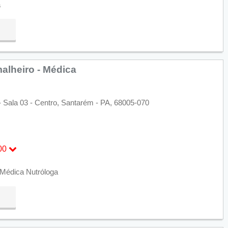
:00
alheiro - Médica
 - Sala 03 - Centro, Santarém - PA, 68005-070
00
:00