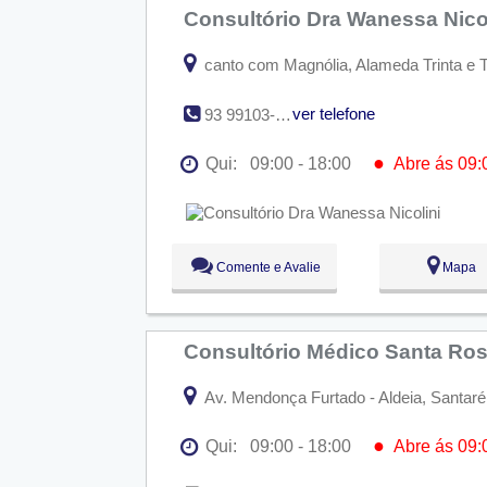
Consultório Dra Wanessa Nico
canto com Magnólia, Alameda Trinta e T
ver telefone
93 99103-5675
●
Qui:
09:00 - 18:00
Abre ás 09:
Seg:
09:00 - 18:00
Ter:
09:00 - 18:00
Qua:
09:00 - 18:00
●
Qui:
09:00 - 18:00
Abre ás 09
Comente e Avalie
Mapa
Sex:
09:00 - 18:00
Sáb:
Fechado
Dom:
Fechado
Consultório Médico Santa Ro
Av. Mendonça Furtado - Aldeia, Santar
●
Qui:
09:00 - 18:00
Abre ás 09:
Seg:
09:00 - 18:00