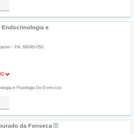
:00
- Endocrinologia e
tarém - PA, 68040-050
00
:00
Dourado da Fonseca