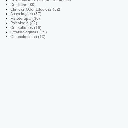
Dentistas (80)
Clínicas Odontológicas (62)
Associações (37)
Fisioterapia (30)
Psicologia (22)
Consultórios (16)
Oftalmologistas (15)
Ginecologistas (13)