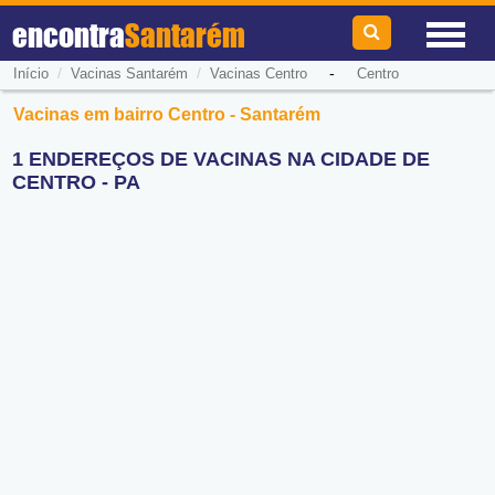
encontra
Santarém
/
/
-
Início
Vacinas Santarém
Vacinas Centro
Centro
Vacinas em bairro Centro - Santarém
1 ENDEREÇOS DE VACINAS NA CIDADE DE
CENTRO - PA