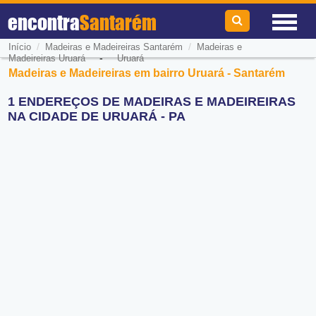
encontra
Santarém
/
/
Início
Madeiras e Madeireiras Santarém
Madeiras e
-
Madeireiras Uruará
Uruará
Madeiras e Madeireiras em bairro Uruará - Santarém
1 ENDEREÇOS DE MADEIRAS E MADEIREIRAS
NA CIDADE DE URUARÁ - PA