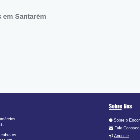
s em Santarém
Sobre Nós
omércios,
Sobre o Enco
es,
Fale Conosco
scubra os
Anuncie