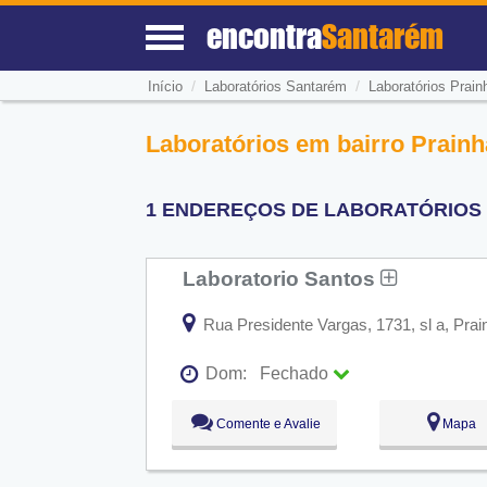
encontra
Santarém
/
/
Início
Laboratórios Santarém
Laboratórios Prain
Laboratórios em bairro Prainh
1 ENDEREÇOS DE LABORATÓRIOS N
Laboratorio Santos
Rua Presidente Vargas, 1731, sl a, Pra
Dom:
Fechado
Seg:
09:00 - 18:00
Comente e Avalie
Mapa
Ter:
09:00 - 18:00
Qua:
09:00 - 18:00
Qui:
09:00 - 18:00