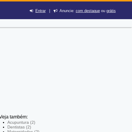
Entrar
|
Anuncie:
com destaque
ou
grátis
Veja também:
Acupuntura (2)
Dentistas (2)
Maternidades (2)