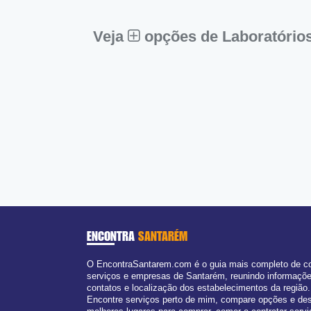
Sex:
09:00 - 18:00
Sáb:
Fechado
Dom:
Fechado
Veja
opções de Laboratório
ENCONTRA
SANTARÉM
O EncontraSantarem.com é o guia mais completo de c
serviços e empresas de Santarém, reunindo informaçõ
contatos e localização dos estabelecimentos da região.
Encontre serviços perto de mim, compare opções e de