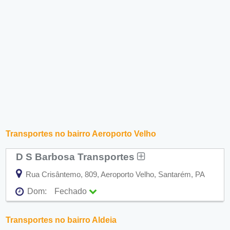
Transportes no bairro Aeroporto Velho
D S Barbosa Transportes
Rua Crisântemo, 809, Aeroporto Velho, Santarém, PA
Dom:
Fechado
Seg:
09:00 - 18:00
Ter:
09:00 - 18:00
Transportes no bairro Aldeia
Qua:
09:00 - 18:00