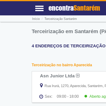
encontra
Santarém
/
Início
Terceirização Santarém
Terceirização em Santarém (P
4 ENDEREÇOS DE TERCEIRIZAÇÃO 
Terceirização no bairro Aparecida
Asn Junior Ltda
Rua Irurá, 1270, Aparecida, Santarém, 
Sex:
09:00 - 18:00
Aberto
ag
Seg:
09:00 - 18:00