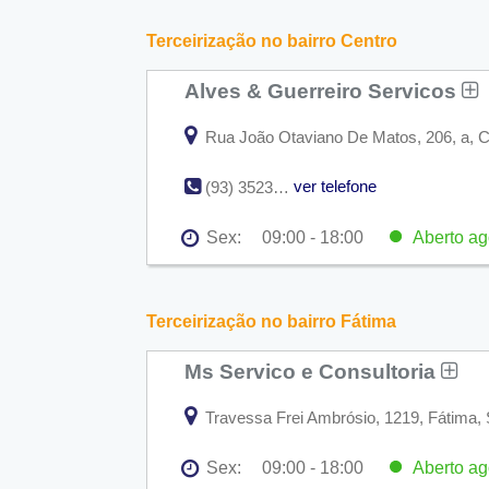
Ter:
09:00 - 18:00
Qua:
09:00 - 18:00
Terceirização no bairro Centro
Qui:
09:00 - 18:00
Sex:
09:00 - 18:00
Aberto
ago
Alves & Guerreiro Servicos
Sáb:
Fechado
Dom:
Fechado
Rua João Otaviano De Matos, 206, a, C
ver telefone
(93) 3523-4784
Sex:
09:00 - 18:00
Aberto
ag
Seg:
09:00 - 18:00
Ter:
09:00 - 18:00
Qua:
09:00 - 18:00
Terceirização no bairro Fátima
Qui:
09:00 - 18:00
Sex:
09:00 - 18:00
Aberto
ago
Ms Servico e Consultoria
Sáb:
Fechado
Dom:
Fechado
Travessa Frei Ambrósio, 1219, Fátima,
Sex:
09:00 - 18:00
Aberto
ag