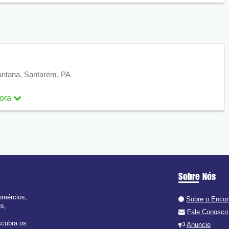
ra
antana, Santarém, PA
ora
ra
Sobre Nós
omércios,
Sobre o Enco
es,
Fale Conosco
scubra os
Anuncie