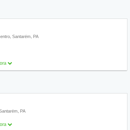
ra
entro, Santarém, PA
ora
ra
 Santarém, PA
ora