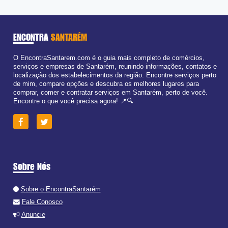
Qui:
09:00 - 18:00
Sex:
09:00 - 18:00
Sáb:
Fechado
Dom:
Fechado
ENCONTRA
SANTARÉM
O EncontraSantarem.com é o guia mais completo de comércios,
serviços e empresas de Santarém, reunindo informações, contatos e
localização dos estabelecimentos da região. Encontre serviços perto
de mim, compare opções e descubra os melhores lugares para
comprar, comer e contratar serviços em Santarém, perto de você.
Encontre o que você precisa agora! 📍🔍
Sobre Nós
Sobre o EncontraSantarém
Fale Conosco
Anuncie