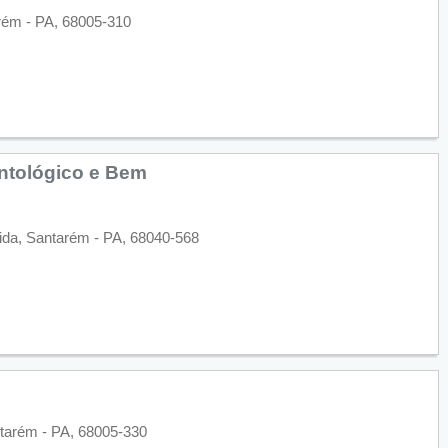
arém - PA, 68005-310
ntológico e Bem
ida, Santarém - PA, 68040-568
antarém - PA, 68005-330