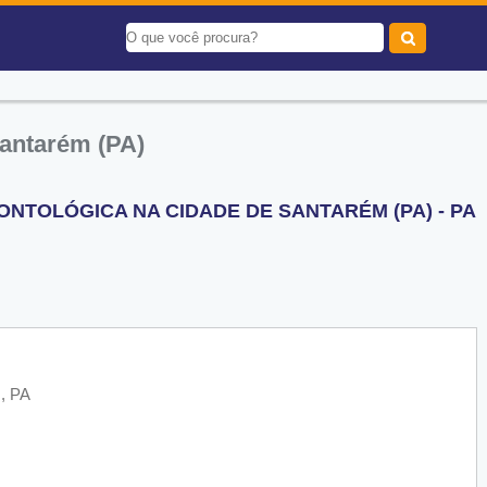
antarém (PA)
NTOLÓGICA NA CIDADE DE SANTARÉM (PA) - PA
, PA