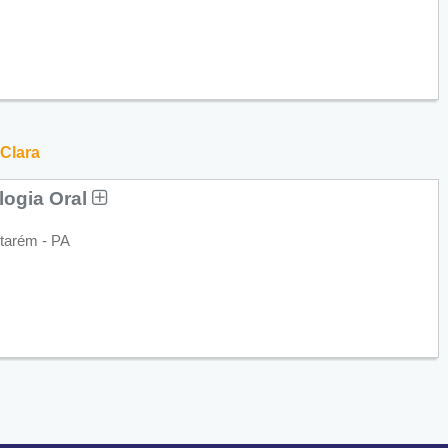
 Clara
logia Oral
ntarém - PA