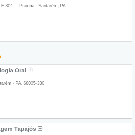
E 304 - - Prainha - Santarém, PA
o
logia Oral
antarém - PA, 68005-330
magem Tapajós