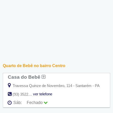
Quarto de Bebê no bairro Centro
Casa do Bebê
Travessa Quinze de Novembro, 114 - Santarém - PA
ver telefone
(93) 3522-6926
Sáb:
Fechado
Seg:
09:00 - 18:00