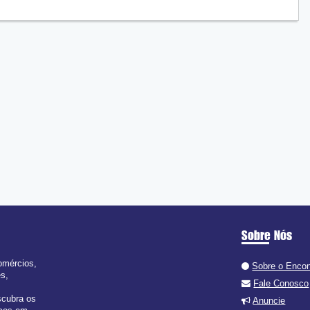
Sobre Nós
omércios,
Sobre o Enco
es,
Fale Conosco
scubra os
Anuncie