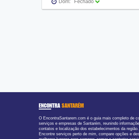
Dom:
Fechado
Seg:
09:00 - 18:00
Ter:
09:00 - 18:00
Qua:
09:00 - 18:00
Qui:
09:00 - 18:00
Sex:
09:00 - 18:00
Sáb:
Fechado
Dom:
Fechado
ENCONTRA
SANTARÉM
O EncontraSantarem.com é o guia mais completo de c
serviços e empresas de Santarém, reunindo informaçõ
contatos e localização dos estabelecimentos da região.
Encontre serviços perto de mim, compare opções e de