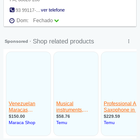
Dom:
Fechado
ver telefone
93 99117-2485
Dom:
Fechado
Seg:
09:00 - 18:00
Ter:
09:00 - 18:00
Qua:
09:00 - 18:00
Qui:
09:00 - 18:00
Sex:
09:00 - 18:00
Sáb:
Fechado
Dom:
Fechado