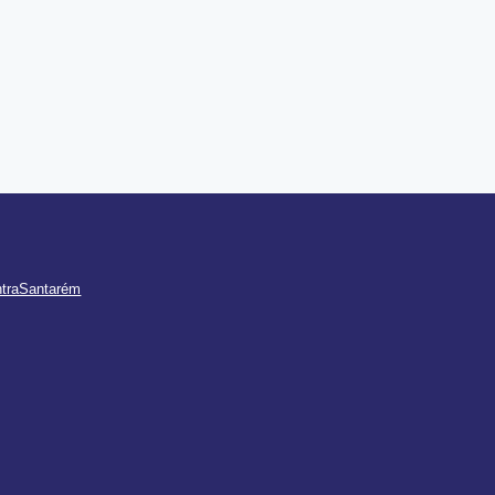
ntraSantarém