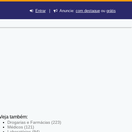
Entrar
|
Anuncie:
com destaque
ou
grátis
Veja também:
Drogarias e Farmácias (223)
Médicos (121)
Laboratórios (94)