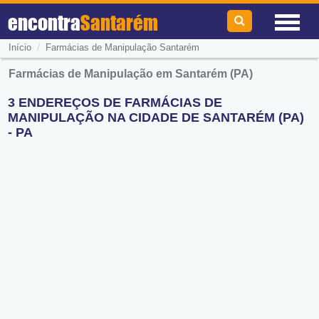
encontra
Santarém
/
Início
Farmácias de Manipulação Santarém
Farmácias de Manipulação em Santarém (PA)
3 ENDEREÇOS DE FARMÁCIAS DE
MANIPULAÇÃO NA CIDADE DE SANTARÉM (PA)
- PA