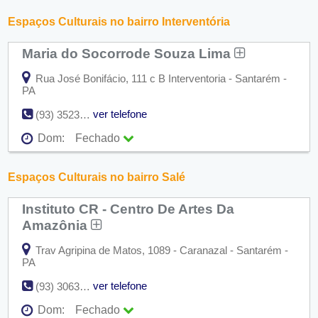
Seg:
09:00 - 18:00
Ter:
09:00 - 18:00
Espaços Culturais no bairro Interventória
Qua:
09:00 - 18:00
Qui:
09:00 - 18:00
Maria do Socorrode Souza Lima
Sex:
09:00 - 18:00
Sáb:
Fechado
Dom:
Fechado
Rua José Bonifácio, 111 c B Interventoria - Santarém -
PA
ver telefone
(93) 3523-0815
Dom:
Fechado
Seg:
09:00 - 18:00
Ter:
09:00 - 18:00
Espaços Culturais no bairro Salé
Qua:
09:00 - 18:00
Qui:
09:00 - 18:00
Instituto CR - Centro De Artes Da
Sex:
09:00 - 18:00
Sáb:
Fechado
Amazônia
Dom:
Fechado
Trav Agripina de Matos, 1089 - Caranazal - Santarém -
PA
ver telefone
(93) 3063-4389
Dom:
Fechado