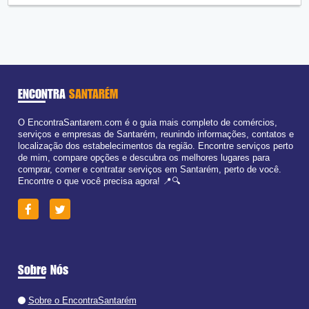
Seg:
09:00 - 18:00
Ter:
09:00 - 18:00
Qua:
09:00 - 18:00
Qui:
09:00 - 18:00
Sex:
09:00 - 18:00
Sáb:
Fechado
Dom:
Fechado
ENCONTRA
SANTARÉM
O EncontraSantarem.com é o guia mais completo de comércios,
serviços e empresas de Santarém, reunindo informações, contatos e
localização dos estabelecimentos da região. Encontre serviços perto
de mim, compare opções e descubra os melhores lugares para
comprar, comer e contratar serviços em Santarém, perto de você.
Encontre o que você precisa agora! 📍🔍
Sobre Nós
Sobre o EncontraSantarém