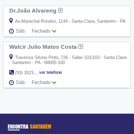
Qui:
09:00 - 18:00
Dr.João Alvareng
Sex:
09:00 - 18:00
Sáb:
Fechado
Dom:
Fechado
Av.Marechal Rondon, 1144 - Santa Clara, Santarém - PA
Sáb:
Fechado
Seg:
09:00 - 18:00
Ter:
09:00 - 18:00
Walcir Julio Matos Costa
Qua:
09:00 - 18:00
Qui:
09:00 - 18:00
Travessa Silvino Pinto, 726 - Salas 101/103 - Santa Clara
Sex:
09:00 - 18:00
- Santarém - PA - 68005-330
Sáb:
Fechado
Dom:
Fechado
ver telefone
(93) 3523-5522
Sáb:
Fechado
Seg:
09:00 - 18:00
Ter:
09:00 - 18:00
Qua:
09:00 - 18:00
Qui:
09:00 - 18:00
Sex:
09:00 - 18:00
Sáb:
Fechado
Dom:
Fechado
ENCONTRA
SANTARÉM