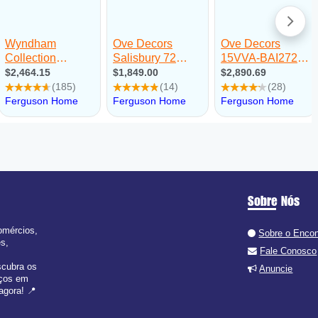
Sobre Nós
omércios,
Sobre o Enco
es,
Fale Conosco
scubra os
Anuncie
iços em
agora! 📍