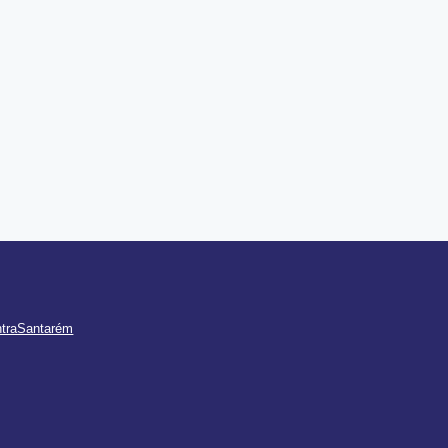
ntraSantarém