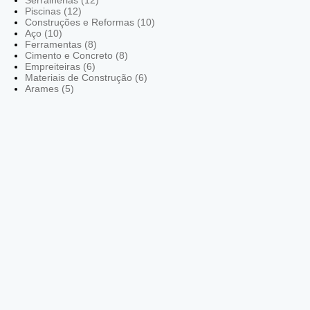
Piscinas (12)
Construções e Reformas (10)
Aço (10)
Ferramentas (8)
Cimento e Concreto (8)
Empreiteiras (6)
Materiais de Construção (6)
Arames (5)