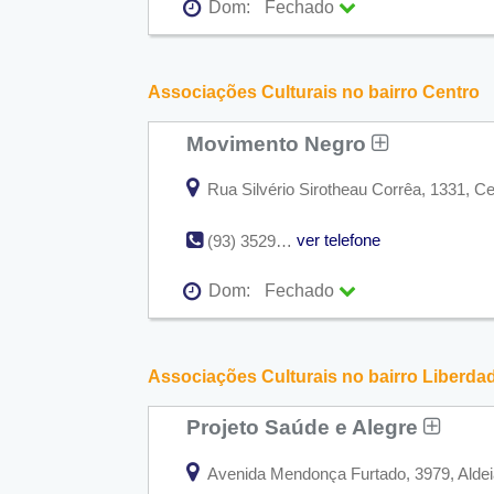
Dom:
Fechado
Seg:
09:00 - 18:00
Ter:
09:00 - 18:00
Qua:
09:00 - 18:00
Associações Culturais no bairro Centro
Qui:
09:00 - 18:00
Sex:
09:00 - 18:00
Movimento Negro
Sáb:
Fechado
Dom:
Fechado
Rua Silvério Sirotheau Corrêa, 1331, Ce
ver telefone
(93) 3529-0359
Dom:
Fechado
Seg:
09:00 - 18:00
Ter:
09:00 - 18:00
Qua:
09:00 - 18:00
Associações Culturais no bairro Liberda
Qui:
09:00 - 18:00
Sex:
09:00 - 18:00
Projeto Saúde e Alegre
Sáb:
Fechado
Dom:
Fechado
Avenida Mendonça Furtado, 3979, Aldei