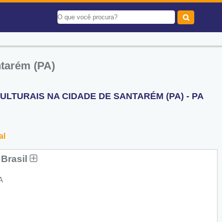
tarém (PA)
LTURAIS NA CIDADE DE SANTARÉM (PA) - PA
al
 Brasil
A