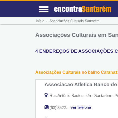
encontra
Santarém
/
Início
Associações Culturais Santarém
Associações Culturais em San
4 ENDEREÇOS DE ASSOCIAÇÕES CU
Associações Culturais no bairro Caranaz
Associacao Atletica Banco do
Rua Antônio Bastos, s/n - Santarém - P
ver telefone
(93) 3522-3842