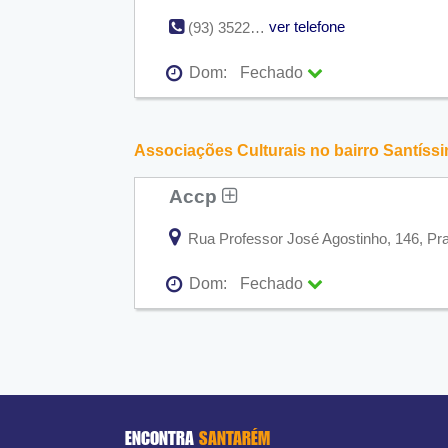
ver telefone
(93) 3522-5144
Dom:
Fechado
Seg:
09:00 - 18:00
Ter:
09:00 - 18:00
Qua:
09:00 - 18:00
Associações Culturais no bairro Santíss
Qui:
09:00 - 18:00
Sex:
09:00 - 18:00
Accp
Sáb:
Fechado
Dom:
Fechado
Rua Professor José Agostinho, 146, Pra
Dom:
Fechado
Seg:
09:00 - 18:00
Ter:
09:00 - 18:00
Qua:
09:00 - 18:00
Qui:
09:00 - 18:00
Sex:
09:00 - 18:00
Sáb:
Fechado
Dom:
Fechado
ENCONTRA
SANTARÉM