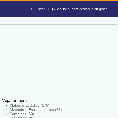
Entrar
|
Anuncie:
com destaque
ou
grátis
Veja também:
Clubes e Estádios (175)
Diversão e Entretenimento (83)
Campings (60)
Fotografia (49)