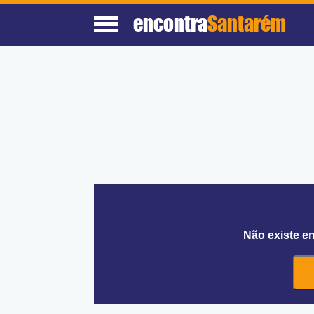
encontra
Santarém
Não existe e