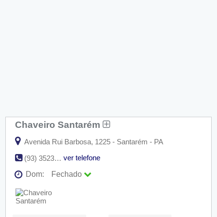
Chaveiro Santarém
Avenida Rui Barbosa, 1225 - Santarém - PA
ver telefone
(93) 3523-5057
Dom:
Fechado
Seg:
09:00 - 18:00
Ter:
09:00 - 18:00
Qua:
09:00 - 18:00
Qui:
09:00 - 18:00