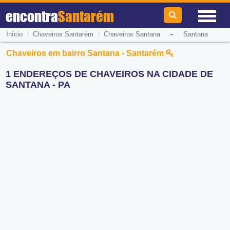
encontra
Santarém
/
/
-
Início
Chaveiros Santarém
Chaveiros Santana
Santana
Chaveiros em bairro Santana - Santarém
1 ENDEREÇOS DE CHAVEIROS NA CIDADE DE
SANTANA - PA