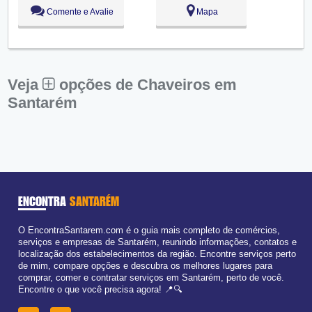
Sex:
09:00 - 18:00
Comente e Avalie
Mapa
Sáb:
Fechado
Dom:
Fechado
Veja
opções de Chaveiros em
Santarém
ENCONTRA
SANTARÉM
O EncontraSantarem.com é o guia mais completo de comércios,
serviços e empresas de Santarém, reunindo informações, contatos e
localização dos estabelecimentos da região. Encontre serviços perto
de mim, compare opções e descubra os melhores lugares para
comprar, comer e contratar serviços em Santarém, perto de você.
Encontre o que você precisa agora! 📍🔍