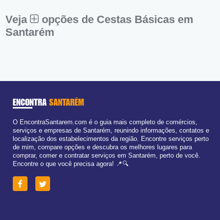
Sáb:
Fechado
Dom:
Fechado
Veja
opções de Cestas Básicas em
Santarém
ENCONTRA
SANTARÉM
O EncontraSantarem.com é o guia mais completo de comércios,
serviços e empresas de Santarém, reunindo informações, contatos e
localização dos estabelecimentos da região. Encontre serviços perto
de mim, compare opções e descubra os melhores lugares para
comprar, comer e contratar serviços em Santarém, perto de você.
Encontre o que você precisa agora! 📍🔍