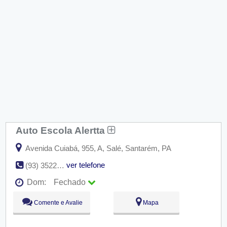
Auto Escola Alertta
Avenida Cuiabá, 955, A, Salé, Santarém, PA
ver telefone
(93) 3522-1324
Dom:
Fechado
Seg:
09:00 - 18:00
Comente e Avalie
Mapa
Ter:
09:00 - 18:00
Qua:
09:00 - 18:00
Qui:
09:00 - 18:00